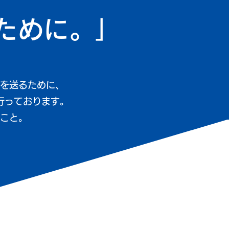
ために。」
を送るために、
行っております。
こと。